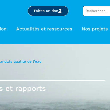
Faites un don
ion
Actualités et ressources
Nos projets
ndats qualité de l’eau
 et rapports