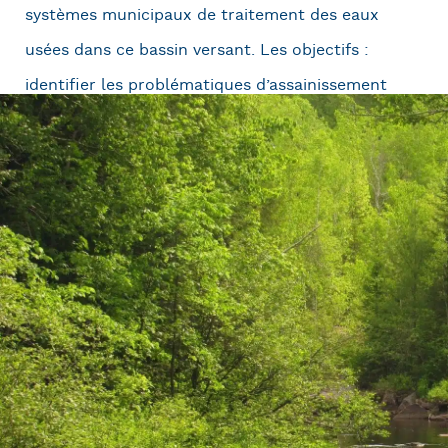
systèmes municipaux de traitement des eaux
usées dans ce bassin versant. Les objectifs :
identifier les problématiques d’assainissement
entre 2014 et 2018 et produire un rapport
synthèse destiné aux décideurs municipaux, aux
groupes d’intérêt et au public. Du soutien a aussi
été apporté afin de cibler des lieux d’interventions
pour un projet de mise en place d’infrastructures
vertes.