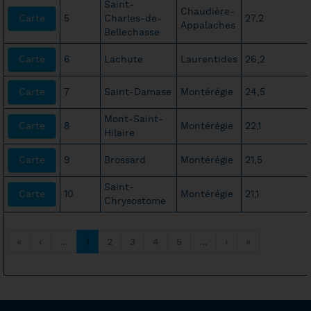
Saint-
Chaudière-
Carte
5
Charles-de-
27,2
Appalaches
Bellechasse
Carte
6
Lachute
Laurentides
26,2
Carte
7
Saint-Damase
Montérégie
24,5
Mont-Saint-
Carte
8
Montérégie
22,1
Hilaire
Carte
9
Brossard
Montérégie
21,5
Saint-
Carte
10
Montérégie
21,1
Chrysostome
«
‹
...
1
2
3
4
5
...
›
»