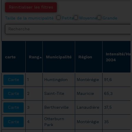
Réinitialiser les filtres
Taille de la municipalité
Petite
Moyenne
Grande
Search
Intensité/Ha
carte
Rang
Municipalité
Région
2024
Carte
1
Huntingdon
Montérégie
91,6
Carte
2
Saint-Tite
Mauricie
65,3
Carte
3
Berthierville
Lanaudière
37,5
Otterburn
Carte
4
Montérégie
35
Park