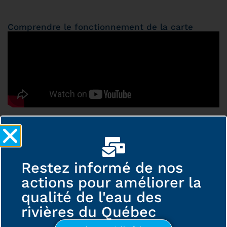
Comprendre le fonctionnement de la carte
Restez informé de nos
actions pour améliorer la
qualité de l'eau des
Vous avez des questions sur le
palmarès de la Fondation Rivières?
rivières du Québec