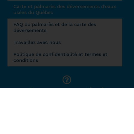
Carte et palmarès des déversements d’eaux
usées du Québec
FAQ du palmarès et de la carte des
déversements
Travaillez avec nous
Politique de confidentialité et termes et
conditions
Vous avez une question ?
Contactez-nous
Suivez-nous
Notre numéro d’organisme de bienfaisance : 14505 9911 RR0002