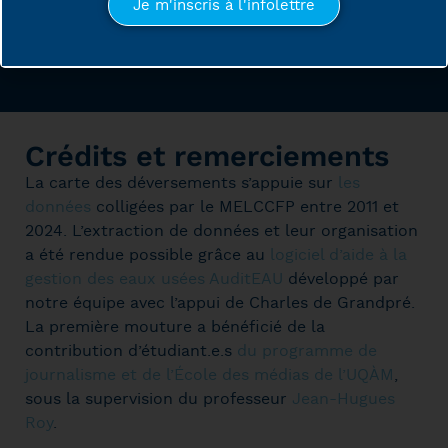
Je m'inscris à l'infolettre
Foire aux questions
Crédits et remerciements
La carte des déversements s’appuie sur
les
données
colligées par le MELCCFP entre 2011 et
2024. L’extraction de données et leur organisation
a été rendue possible grâce au
logiciel d’aide à la
gestion des eaux usées AuditEAU
développé par
notre équipe avec l’appui de Charles de Grandpré.
La première mouture a bénéficié de la
contribution d’étudiant.e.s
du programme de
journalisme et de l’École des médias de l’UQÀM
,
sous la supervision du professeur
Jean-Hugues
Roy
.