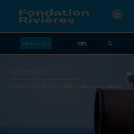
Faites un don
AuditEAU™
Logiciel d'aide à la gestion des eaux usées