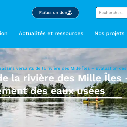
Faites un don
ion
Actualités et ressources
Nos projets
Bassins versants de la rivière des Mille Îles – Évaluation d
e la rivière des Mille Îles
ement des eaux usées