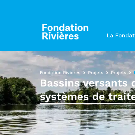
La Fondat
Fondation Rivières
Projets
Projets
Bassins versants d
systèmes de trait