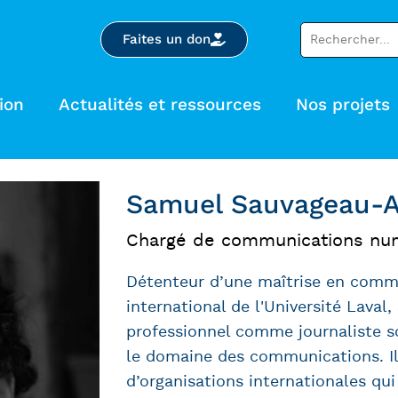
Faites un don
ion
Actualités et ressources
Nos projets
Samuel Sauvageau-
Chargé de communications nu
Détenteur d’une maîtrise en commu
international de l'Université La
professionnel comme journaliste sc
le domaine des communications. Il
d’organisations internationales qu