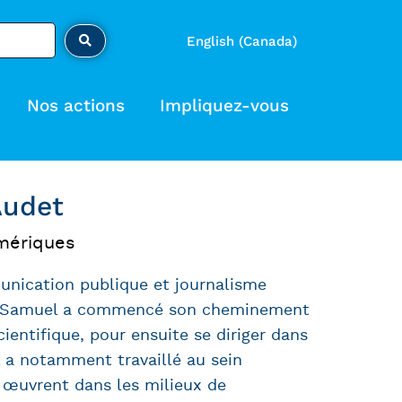
English (Canada)
Nos actions
Impliquez-vous
Audet
mériques
nication publique et journalisme
val, Samuel a commencé son cheminement
ientifique, pour ensuite se diriger dans
 a notamment travaillé au sein
i œuvrent dans les milieux de