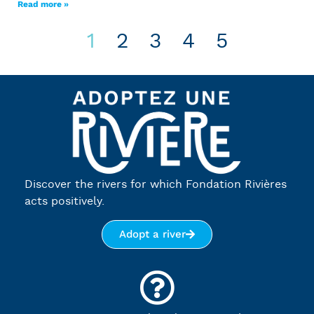
Read more »
1
2
3
4
5
Discover the rivers for which Fondation Rivières
acts positively.
Adopt a river