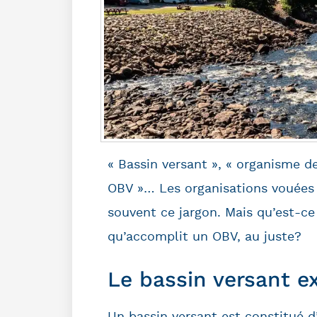
« Bassin versant », « organisme 
OBV »… Les organisations vouées à
souvent ce jargon. Mais qu’est-c
qu’accomplit un OBV, au juste?
Le bassin versant e
Un bassin versant est constitué d’