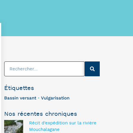
Étiquettes
Bassin versant
Vulgarisation
•
Nos récentes chroniques
Récit d’expédition sur la rivière
Mouchalagane