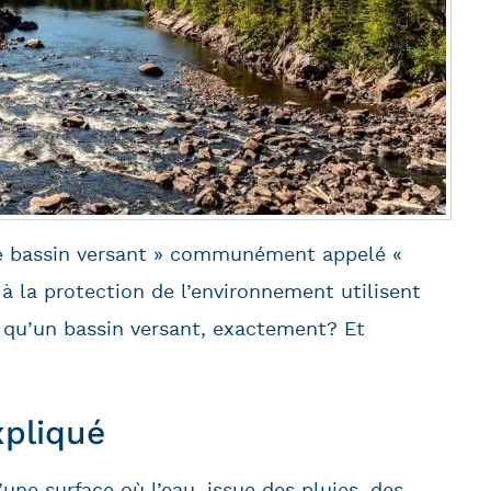
de bassin versant » communément appelé «
 la protection de l’environnement utilisent
e qu’un bassin versant, exactement? Et
xpliqué
une surface où l’eau, issue des pluies, des