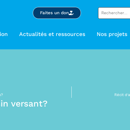
Faites un don
ion
Actualités et ressources
Nos projets
u?
Récit d’
in versant?