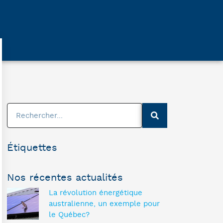
Étiquettes
Nos récentes actualités
La révolution énergétique
australienne, un exemple pour
le Québec?