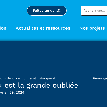
Faites un don
ion
Actualités et ressources
Nos projets
Dénationalisation de l’électricité – Des organisations dénoncent un recul historique et exigent un véritable débat public
Hommage à
u est la grande oubliée
évrier 29, 2024