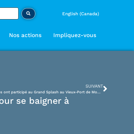
English (Canada)
Nos actions
Impliquez-vous
SUIVANT
Près d’une centaine de personnes ont participé au Grand Splash au Vieux-Port de Montréal
our se baigner à