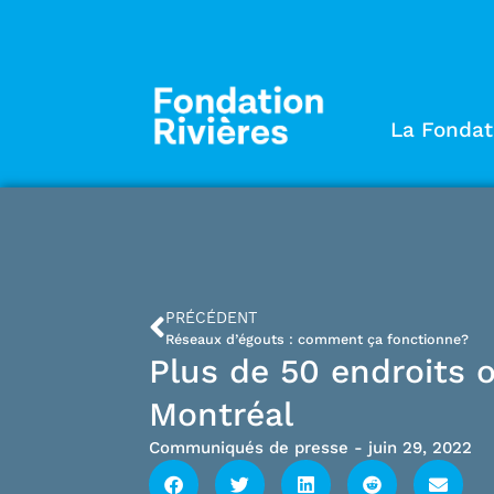
La Fondat
PRÉCÉDENT
Réseaux d’égouts : comment ça fonctionne?
Plus de 50 endroits o
Montréal
Communiqués de presse
-
juin 29, 2022