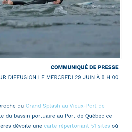
COMMUNIQUÉ DE PRESSE
UR DIFFUSION LE MERCREDI 29 JUIN À 8 H 00
proche du
Grand Splash au Vieux-Port de
lle du bassin portuaire au Port de Québec ce
vières dévoile une
carte répertoriant 51 sites
où