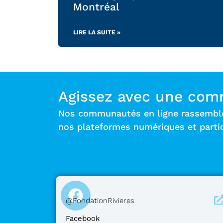
Montréal
LIRE LA SUITE »
Agissez avec une com
Nos communautés en ligne rassemblent
nos plateformes numériques et parti
@FondationRivieres
Facebook