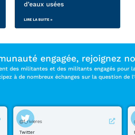
d’eaux usées
LIRE LA SUITE »
munauté engagée, rejoignez no
 des militantes et des militants engagés pour la 
cipez à de nombreux échanges sur la question de l
@f_rivieres
Twitter