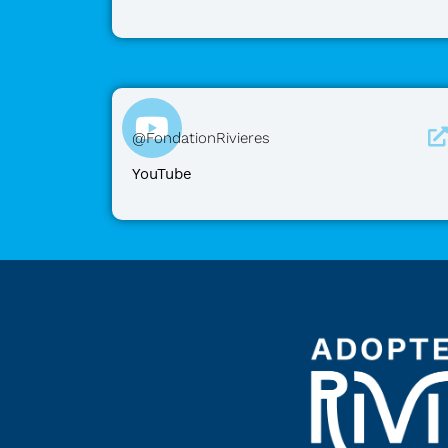
@FondationRivieres
YouTube