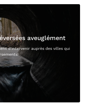
déversées aveuglément
t d’intervenir auprès des villes qui
rsements!