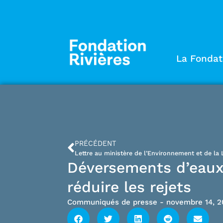
La Fondat
PRÉCÉDENT
Déversements d’eaux u
réduire les rejets
Communiqués de presse
-
novembre 14, 2