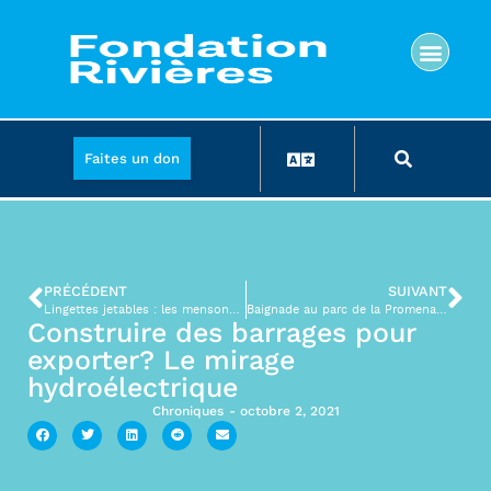
Faites un don
PRÉCÉDENT
SUIVANT
Lingettes jetables : les mensonges de Cottonelle
Baignade au parc de la Promenade Bellerive!
Construire des barrages pour
exporter? Le mirage
hydroélectrique
Chroniques
-
octobre 2, 2021